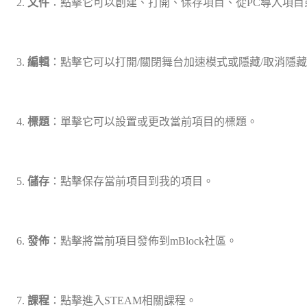
文件
：點擊它可以創建、打開、保存項目、從PC導入項目
編輯
：點擊它可以打開/關閉舞台加速模式或隱藏/取消隱
標題
：單擊它可以設置或更改當前項目的標題。
儲存
：點擊保存當前項目到我的項目。
發佈
：點擊將當前項目發佈到mBlock社區。
課程
：點擊進入STEAM相關課程。