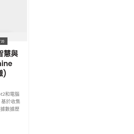
,
MBLOCK5(SCRATCH/積木程式)
MBOT NE
2)
【mBot Neo(mBot2)-
工智慧與
IOT物聯網】第十七篇： 網路
ine
Ad hoc Network G
識)
發佈由
管理員
這篇是一個需要透過網路的遊戲，在開始
t2和電腦
次使用的網路模式。 WiFi Ad hoc Netw
 基於收集
網路，在1990年誕生2000年後無線隨意網
根據數據歷
802....
閱讀更多