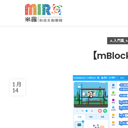
,
A.入門篇
【mBlo
1 月
14