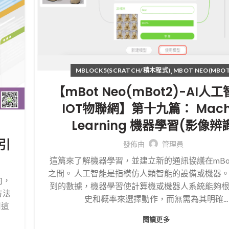
,
MBLOCK5(SCRATCH/積木程式)
MBOT NEO(MBOT
【mBot Neo(mBot2)-AI人
IOT物聯網】第十九篇： Mach
Learning 機器學習(影像辨
索引
發佈由
管理員
這篇來了解機器學習，並建立新的通訊協議在mBo
之間。 人工智能是指模仿人類智能的設備或機器。
向，
到的數據，機器學習使計算機或機器人系統能夠
方法
史和概率來選擇動作，而無需為其明確...
用這
閱讀更多