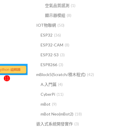
空氣品質感測
(1)
顯示器模組
(8)
IOT物聯網
(50)
ESP32
(36)
ESP32-CAM
(8)
ESP32-S3
(3)
ESP8266
(3)
mBlock5(Scratch/積木程式)
(42)
A.入門篇
(4)
CyberPi
(11)
mBot
(9)
mBot Neo(mBot2)
(18)
嵌入式系統開發實作
(3)