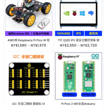
4WD車 Raspberry Pi Pico W 程
7吋 QLED IPS 電容式觸控螢幕 鋼
式學習套件 適用Arduino IDE 智
化玻璃面板 兼容Jetson Nano、
NT$
1,580
–
NT$
1,970
NT$
2,550
–
NT$
2,720
慧車套件
Raspberry、PC
I2C 多接口轉換 擴展板 V1
Pi Pico 2 WH支援Arduino