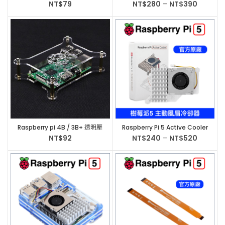
Raspberry RP2350
NT$
79
NT$
280
–
NT$
390
Raspberry pi 4B / 3B+ 透明壓
Raspberry Pi 5 Active Cooler
克力外殼1層 | 適用於樹莓派多層
專用主動風扇冷卻器 樹莓派5
NT$
92
NT$
240
–
NT$
520
組裝