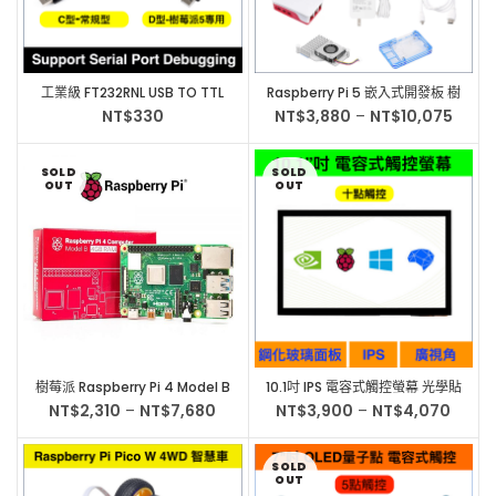
工業級 FT232RNL USB TO TTL
Raspberry Pi 5 嵌入式開發板 樹
(UART) 樹莓派5 Serial Port專
莓派5 8GB 基礎套件
NT$
330
NT$
3,880
–
NT$
10,075
用
SOLD
SOLD
OUT
OUT
樹莓派 Raspberry Pi 4 Model B
10.1吋 IPS 電容式觸控螢幕 光學貼
4GB 英國製
合 鋼化玻璃面板 Raspberry
NT$
2,310
–
NT$
7,680
NT$
3,900
–
NT$
4,070
Jetson Nano
SOLD
OUT