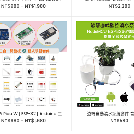
T物聯網學習教材 適用Arduino
ESP32-S3-CAMERA 相容於 A
NT$
980
–
NT$
1,980
NT$
2,280
 Pico W | ESP-32 | Arduino 三
遠端自動澆水系統套件 含E
合一開發板 物聯網學習套件
NodeMCU 適用Ard
NT$
980
–
NT$
1,680
NT$
580