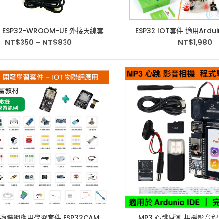
ESP32-WROOM-UE 外接天線套
ESP32 IOT套件 適用Ardui
件 CP2102 V3.0
MicroPython/
NT$
350
–
NT$
830
NT$
1,980
2 物聯網應用學習套件 ESP32CAM
MP3 心跳感測 相機影音