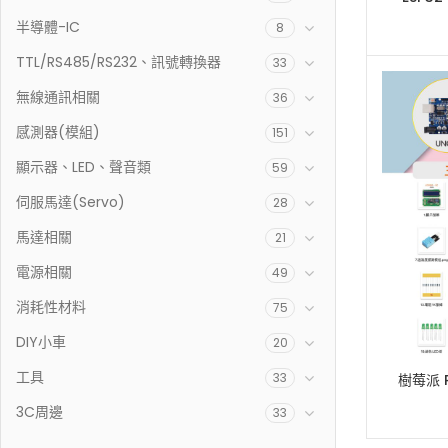
Io
半導體-IC
8
TTL/RS485/RS232、訊號轉換器
33
無線通訊相關
36
感測器(模組)
151
顯示器、LED、聲音類
59
伺服馬達(Servo)
28
馬達相關
21
電源相關
49
消耗性材料
75
DIY小車
20
工具
33
樹莓派 Pi
3C周邊
33