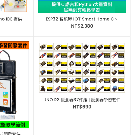
no IDE 提供
ESP32 智能屋 IOT Smart Home C、
C資料
Python語言 Arduino Thonny
NT$
2,380
UNO R3 感測器37件組 | 感測器學習套件
Arduino 傳感器學習套件組
NT$
690
程式開發套件