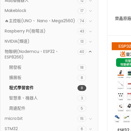
AI高階機器人
12
Makeblock
17
樂鑫原廠 
🔥主控板(UNO、 Nano、Mega2560)
74
Raspberry Pi(樹莓派)
43
NVIDIA(輝達)
13
物聯網(Nodemcu、ESP32、
40
ESP8266)
開發板
18
擴展板
8
程式學習套件
8
智慧車、機器人
3
周邊配件
5
micro:bit
15
STM32
6
ESP3