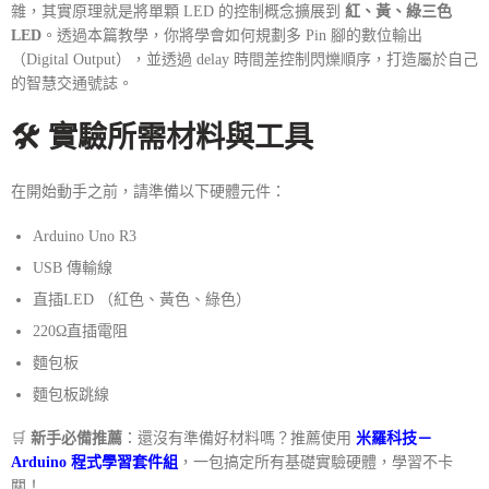
雜，其實原理就是將單顆 LED 的控制概念擴展到
紅、黃、綠三色
LED
。透過本篇教學，你將學會如何規劃多 Pin 腳的數位輸出
（Digital Output），並透過 delay 時間差控制閃爍順序，打造屬於自己
的智慧交通號誌。
🛠️ 實驗所需材料與工具
在開始動手之前，請準備以下硬體元件：
Arduino Uno R3
USB 傳輸線
直插LED （紅色、黃色、綠色）
220Ω直插電阻
麵包板
麵包板跳線
🛒
新手必備推薦
：還沒有準備好材料嗎？推薦使用
米羅科技－
Arduino 程式學習套件組
，一包搞定所有基礎實驗硬體，學習不卡
關！