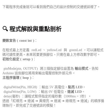
下載程序完成後就可以看到我們自己的設計控制的交通號誌燈了。
🔍 程式解說與重點剖析
變數宣告 (
const int
)
：
在程式最上方定義
redLed
、
yellowLed
與
greenLed
，可以讓程式
碼可讀性更高。未來若要更換腳位，只需在最上方修改數字即可。
初始化設定 (
setup
)
：
pinMode(pin, OUTPUT)
將三個指定腳位設置為
輸出模式
，告知
Arduino 這些腳位將用來輸出電壓控制外部元件。
主程序循環 (
loop
)
：
digitalWrite(Pin, HIGH)
：輸出 5V 高電位，
點亮 LED
。
digitalWrite(Pin, LOW)
：輸出 0V 低電位，
熄滅 LED
。
delay(毫秒)
：讓程式暫停指定的毫秒數（1000ms = 1秒）。
透過「紅燈亮 ➔ 熄滅 ➔ 黃燈亮 ➔ 熄滅 ➔ 綠燈亮 ➔ 熄滅」的順序循
環執行，即完成了交通號誌的模擬！