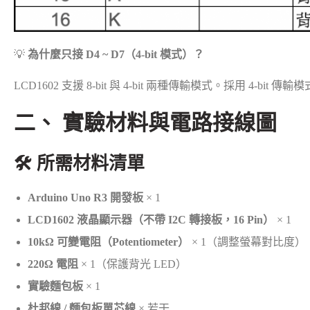
💡
為什麼只接 D4 ~ D7（4-bit 模式）？
LCD1602 支援 8-bit 與 4-bit 兩種傳輸模式。採用 4-bit 傳輸
二、 實驗材料與電路接線圖
🛠️ 所需材料清單
Arduino Uno R3 開發板
× 1
LCD1602 液晶顯示器（不帶 I2C 轉接板，16 Pin）
× 1
10kΩ 可變電阻（Potentiometer）
× 1（調整螢幕對比度）
220Ω 電阻
× 1（保護背光 LED）
實驗麵包板
× 1
杜邦線 / 麵包板單芯線
× 若干