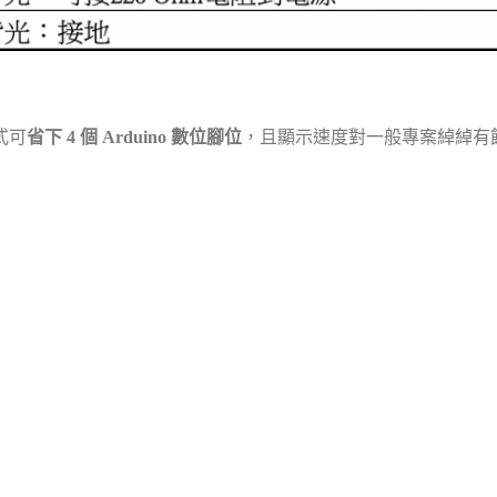
模式可
省下 4 個 Arduino 數位腳位
，且顯示速度對一般專案綽綽有