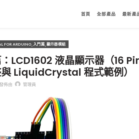
首頁
全部產品
最新產
,
,
AL FOR ARDUINO
入門篇
顯示器模組
LCD1602 液晶顯示器（16 Pi
iquidCrystal 程式範例）
發佈由
管理員