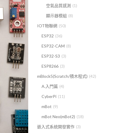
空氣品質感測
(1)
顯示器模組
(8)
IOT物聯網
(50)
ESP32
(36)
ESP32-CAM
(8)
ESP32-S3
(3)
ESP8266
(3)
mBlock5(Scratch/積木程式)
(42)
A.入門篇
(4)
CyberPi
(11)
mBot
(9)
mBot Neo(mBot2)
(18)
嵌入式系統開發實作
(3)