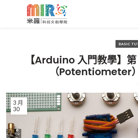
BASIC TU
【Arduino 入門教學】
（Potentiomete
3 月
30