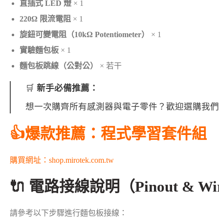
直插式 LED 燈
× 1
220Ω 限流電阻
× 1
旋鈕可變電阻（10kΩ Potentiometer）
× 1
實驗麵包板
× 1
麵包板跳線（公對公）
× 若干
🛒
新手必備推薦：
想一次購齊所有感測器與電子零件？歡迎選購我
👍爆款推薦：程式學習套件組
購買網址：shop.mirotek.com.tw
🔌 電路接線說明（Pinout & Wi
請參考以下步驟進行麵包板接線：