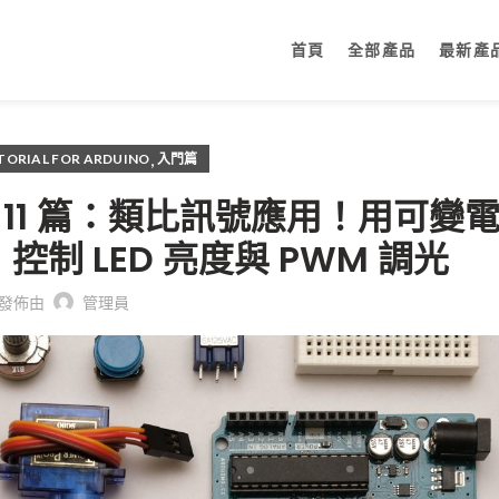
首頁
全部產品
最新產
,
TORIAL FOR ARDUINO
入門篇
第 11 篇：類比訊號應用！用可變
r）控制 LED 亮度與 PWM 調光
發佈由
管理員