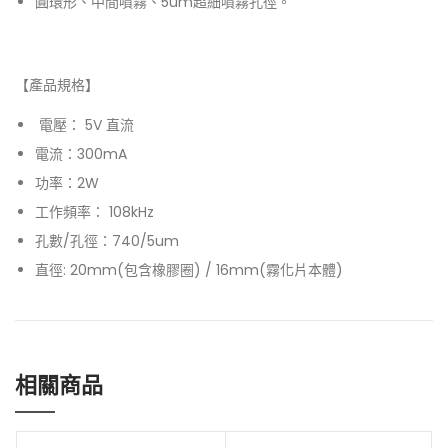
圓環形、中間噴霧、5um超細噴霧孔徑。
【產品規格】
電壓： 5V 直流
電流：300mA
功率：2W
工作頻率： 108kHz
孔數/孔徑：740/5um
直徑: 20mm(包含橡膠圈) / 16mm(霧化片本體)
相關商品