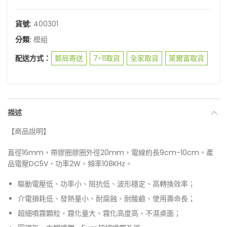
貨號:
400301
分類:
模組
配送方式：
郵局寄送
7-11取貨
全家取貨
萊爾富取貨
描述
【商品說明】
直徑16mm，帶膠圈膠圈外徑20mm，電線約長9cm-10cm。產
品電壓DC5V，功率2W，頻率108KHz。
驅動電壓低、功率小、阻抗低、波形穩定、高轉換效率；
介電損耗低、發熱量小、耐腐蝕、耐酸鹼、使用壽命長；
超細噴霧顆粒，霧化量大、霧化高度高、不濕桌面；