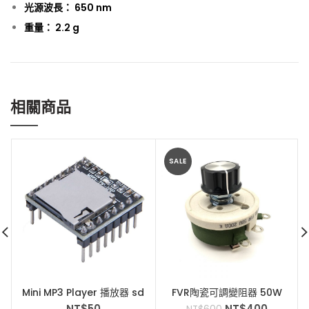
光源波長： 650 nm
重量： 2.2 g
相關商品
SALE
Mini MP3 Player 播放器 sd
FVR陶瓷可調變阻器 50W
卡 音樂 DFPlayer
200歐姆（含變阻器旋鈕）
NT$
50
NT$
400