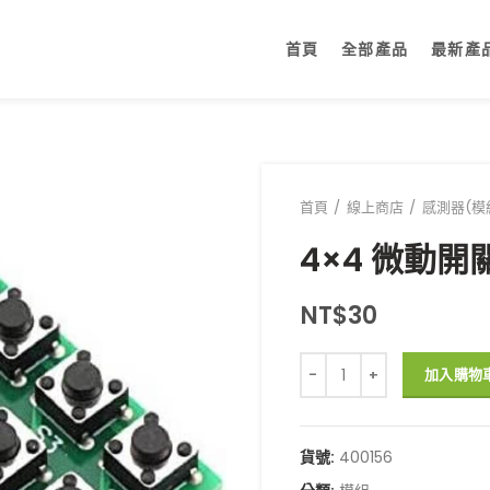
首頁
全部產品
最新產
首頁
線上商店
感測器(模
4×4 微動開
NT$
30
4x4 微動開關 矩陣鍵盤16
加入購物
貨號:
400156