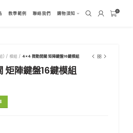
0
品
教學範例
聯絡我們
購物須知
組)
模組
4×4 微動開關 矩陣鍵盤16鍵模組
關 矩陣鍵盤16鍵模組
鍵模組 數量
車