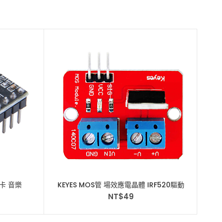
sd卡 音樂
KEYES MOS管 場效應電晶體 IRF520驅動
模組
NT$
49