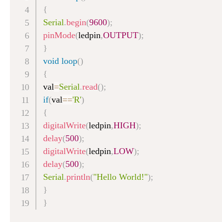
{
Serial
.
begin
(
9600
)
;
pinMode
(
ledpin
,
OUTPUT
)
;
}
void
loop
(
)
{
val
=
Serial
.
read
(
)
;
if
(
val
==
'R'
)
{
digitalWrite
(
ledpin
,
HIGH
)
;
delay
(
500
)
;
digitalWrite
(
ledpin
,
LOW
)
;
delay
(
500
)
;
Serial
.
println
(
"Hello World!"
)
;
}
}