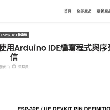
首頁
全部產品
最新產
,
ESP32
IOT物聯網
用Arduino IDE編寫程式與
信
發佈由
管理員