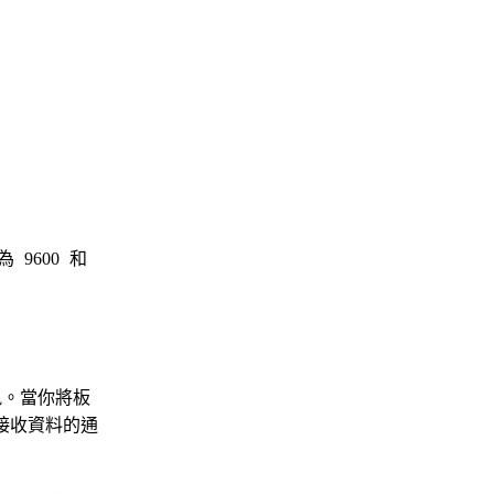
率為
9600
和
訊。當你將板
接收資料的通