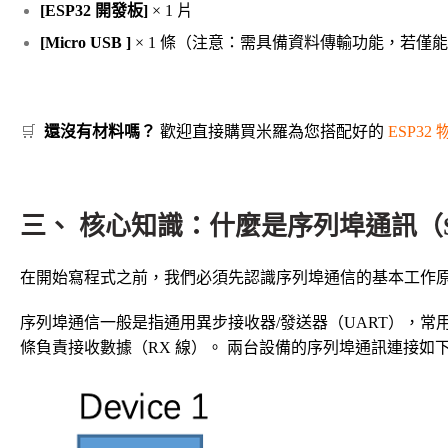
[ESP32 開發板]
× 1 片
[Micro USB ]
× 1 條（
注意：需具備資料傳輸功能，若僅能
🛒
還沒有材料嗎？
歡迎直接購買米羅為您搭配好的
ESP3
三、 核心知識：什麼是序列埠通訊（Seria
在開始寫程式之前，我們必須先認識序列埠通信的基本工作
序列埠通信一般是指通用異步接收器/發送器（UART），常
條負責接收數據（RX 線）。 兩台設備的序列埠通訊連接如