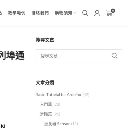
0
品
教學範例
聯絡我們
購物須知
搜尋文章
序列埠通
文章分類
Basic Tutorial for Arduino
(42)
入門篇
(23)
進階篇
(20)
感測器 Sensor
(11)