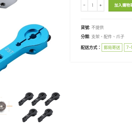
全金屬搖臂 伺服馬達 舵盤 舵
加入購物
貨號:
不提供
分類:
支架、配件、爪子
配送方式：
郵局寄送
7-