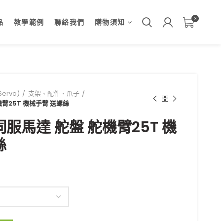
3
品
教學範例
聯絡我們
購物須知
ervo)
支架、配件、爪子
臂25T 機械手臂 送螺絲
服馬達 舵盤 舵機臂25T 機
絲