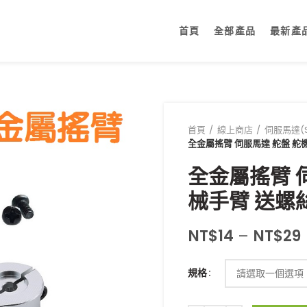
首頁
全部產品
最新產
首頁
線上商店
伺服馬達(S
全金屬搖臂 伺服馬達 舵盤 舵機
全金屬搖臂 伺
械手臂 送螺
NT$
14
–
NT$
29
規格