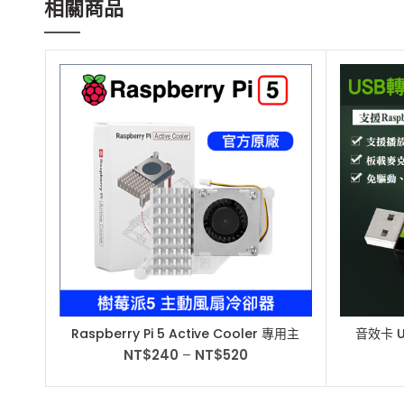
相關商品
Raspberry Pi 5 Active Cooler 專用主
音效卡 U
動風扇冷卻器 樹莓派5
附喇叭 
NT$
240
–
NT$
520