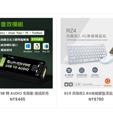
SB 轉 AUDIO 免驅動 隨插即用
RZ4 高階款2.4G無線鍵盤滑
可錄音 PC、樹莓派、Jetson、
Nvidia Jetson nano
NT$
465
NT$
790
NB