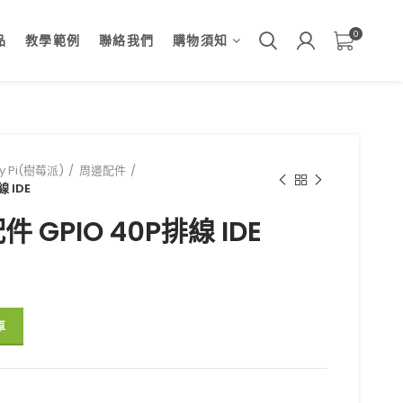
0
品
教學範例
聯絡我們
購物須知
ry Pi(樹莓派)
周邊配件
 IDE
GPIO 40P排線 IDE
線 IDE 數量
車