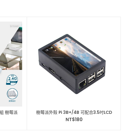
S
D 
鼠組 樹莓派
樹莓派外殼 Pi 3B+/4B 可配合3.5吋LCD
樹莓
 可用
也可安裝風扇 Raspberry
NT$
180