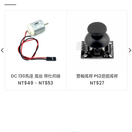
DC 130馬達 風扇 帶杜邦線
雙軸搖桿 PS2遊戲搖桿
小型直流電機
JoyStick
NT$
49
–
NT$
53
NT$
27