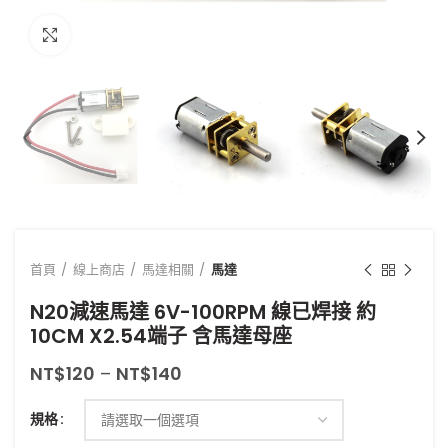
點擊放大
首頁
線上商店
馬達相關
馬達
N20減速馬達 6V-100RPM 線已焊接 約
10CM X2.54端子 含馬達母座
NT$
120
–
NT$
140
規格