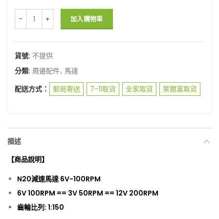
N20減速馬達 6V-100RPM 線已焊接 約10CM X2.54端子 含馬達母
加入購物車
貨號:
不提供
分類:
周邊配件
,
馬達
配送方式：
郵局寄送
7-11取貨
全家取貨
萊爾富取貨
描述
【商品說明】
N20
減速馬達
6V-100RPM
6V 100RPM == 3V 50RPM == 12V 200RPM
齒輪
比列: 1:150