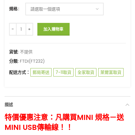
規格
FTDI FT232RL 原廠晶片、USB UART模組、USB-TTL、5/3.3v切換
加入購物車
貨號:
不提供
分類:
FTDI(FT232)
配送方式：
郵局寄送
7-11取貨
全家取貨
萊爾富取貨
描述
特價優惠
注意：凡購買M
INI 規格－送
MINI USB
傳輸線！！