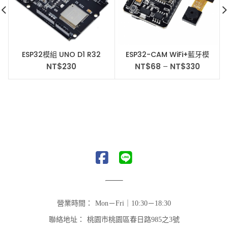
ESP32模組 UNO D1 R32
ESP32-CAM WiFi+藍牙模
WiFi和藍牙esp32開發板
組 ESP32 攝影頭
NT$
230
NT$
68
–
NT$
330
4MB閃存
NodeMcu
營業時間：
Mon－Fri｜10:30－18:30
聯絡地址：
桃園市桃園區春日路985之3號