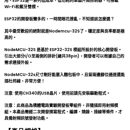
用。ESP32是一系列低成本，低功耗的單晶片微控制器，可搭載
Wi-Fi和藍牙雙模。
ESP32的開發板蠻多的，一時間眼花撩亂，不知道該怎麼選？
其中最受歡迎的絕對就是Nodemcu-32S了，穩定度與良率都是極
高的。
NodeMCU-32S 是基於 ESP32-32S 模組所設計的核心開發板。
引出大部分I/O至兩側的排針(總共38pin)，開發者可以根據自己的
需求連接外設。
NodeMCU-32s尺寸剛好能塞入麵包板中，且留兩邊腳位通道還能
插杜邦線，非常方便！
注意: 使用CH340的USB晶片，使用前請先安裝驅動程式。
注意：此商品為積體電路實驗開發板零組件，非隨插即用射頻模
組。本產品需經二次開發撰寫程式、編譯、燒錄、接線等條件，才
具備射頻訊號發射功能。