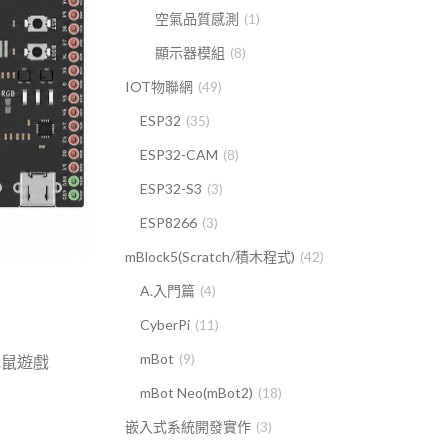
空氣品質感測
(1)
顯示器模組
(8)
IOT物聯網
(49)
ESP32
(35)
ESP32-CAM
(8)
ESP32-S3
(3)
ESP8266
(3)
mBlock5(Scratch/積木程式)
(42)
A.入門篇
(4)
CyberPi
(11)
mBot
(9)
打地鼠遊戲
mBot Neo(mBot2)
(18)
嵌入式系統開發實作
(3)