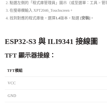
點選左側的「程式庫管理員」圖示（或至選單：工具 > 管
在搜尋欄輸入 XPT2046_Touchscreen。
找到對應的程式庫後，選擇
1.4
版本，點選
[安裝]
。
ESP32-S3 與 ILI9341 接線圖
TFT 顯示器接線：
TFT模組
VCC
GND