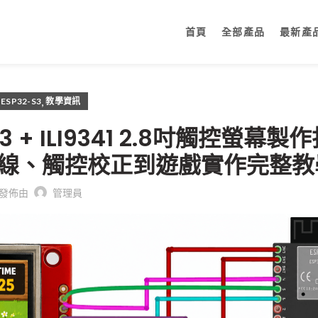
首頁
全部產品
最新產
,
ESP32-S3
教學資訊
S3 + ILI9341 2.8吋觸控螢幕
E 從接線、觸控校正到遊戲實作完整
發佈由
管理員