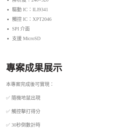
驅動 IC：ILI9341
觸控 IC：XPT2046
SPI 介面
支援 MicroSD
專案成果展示
本專案完成後可實現：
✅ 隨機地鼠出現
✅ 觸控擊打得分
✅ 30秒倒數計時