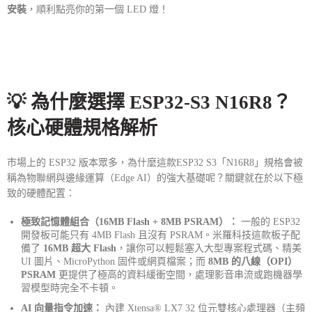
安裝
，順利點亮你的第一個 LED 燈！
💡 為什麼選擇 ESP32-S3 N16R8？
核心硬體規格解析
市場上的 ESP32 版本眾多，為什麼這款ESP32 S3「N16R8」規格會被
稱為物聯網與邊緣運算（Edge AI）的強大基礎呢？關鍵就在於以下極
致的硬體配置：
極致記憶體組合（16MB Flash + 8MB PSRAM）：
一般的 ESP32
開發板可能只有 4MB Flash 且沒有 PSRAM。米羅科技這款板子配
備了
16MB 超大 Flash
，讓你可以輕鬆塞入大型專案程式碼、精美
UI 圖片、MicroPython 固件或網頁檔案；而
8MB 的八線（OPI）
PSRAM
更提供了極高的資料緩衝空間，處理影音串流或跑機器學
習模型時完全不卡頓。
AI 向量指令加速：
內建 Xtensa® LX7 32 位元雙核心處理器（主頻