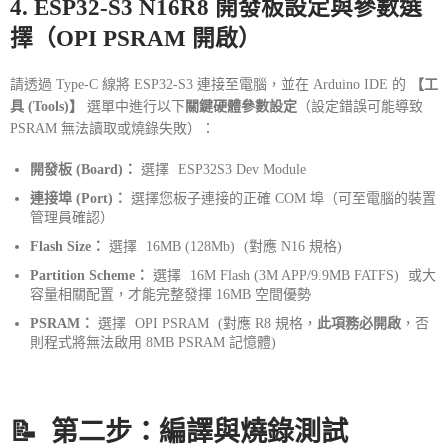
4. ESP32-S3 N16R8 開發板設定與參數選
擇（OPI PSRAM 開啟）
請透過 Type-C 線將 ESP32-S3 連接至電腦，並在 Arduino IDE 的
【工
具 (Tools)】
選單中進行以下
關鍵硬體參數設定
（設定錯誤可能導致
PSRAM 無法讀取或燒錄失敗）：
開發板 (Board)：
選擇
ESP32S3 Dev Module
連接埠 (Port)：
選擇您板子連接的正確 COM 埠（可至電腦的裝置
管理員確認）
Flash Size：
選擇
16MB (128Mb)
(對應 N16 規格)
Partition Scheme：
選擇
16M Flash (3M APP/9.9MB FATFS)
或大
容量相關配置，才能完整發揮 16MB 空間優勢
PSRAM：
選擇
OPI PSRAM
(對應 R8 規格，
此項務必開啟
，否
則程式將無法啟用 8MB PSRAM 記憶體)
📝 第二步：編譯與燒錄測試