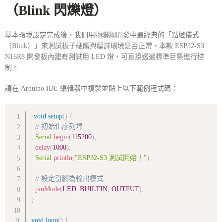
（Blink 閃爍燈）
基本環境設定完成後，我們用物聯網開發中最經典的「點燈儀式
（Blink）」來測試板子硬體與編譯環境是否正常。本款 ESP32-S3
N16R8 開發板內建有測試用 LED 燈，可直接透過標準巨集進行控
制。
請在 Arduino IDE 編輯器中複製並貼上以下範例程式碼：
void
setup
(
)
{
// 初始化序列埠
Serial
.
begin
(
115200
)
;
delay
(
1000
)
;
Serial
.
println
(
"ESP32-S3 測試開始！"
)
;
// 設定引腳為輸出模式
pinMode
(
LED_BUILTIN
,
OUTPUT
)
;
}
void
loop
(
)
{