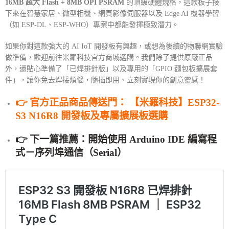
16MB 超大 Flash + 8MB OPI PSRAM
的頂級硬體規格，這款板子接
下來在智慧家居、微型相機、網頁影像伺服器以及 Edge AI 機器學習
（如 ESP-DL、ESP-WHO）專案中都能發揮極致潛力。
如果你對這款強大的 AI IoT 開發板有興趣，或想為後續的物聯網實驗
做準備，歡迎前往米羅科技官方商城選購。我們除了提供原廠正品
外，還貼心準備了「已焊排針版」以及專用的「GPIO 麵包板擴展套
件」，讓你免去焊接煩惱，隨插即用、立刻實現你的創意靈感！
👉
官方正品商品傳送門：
【米羅科技】ESP32-
S3 N16R8 開發板及專屬擴展板選購
👉 下一篇推薦：
開始使用 Arduino IDE 編寫程
式－序列埠通信（Serial）