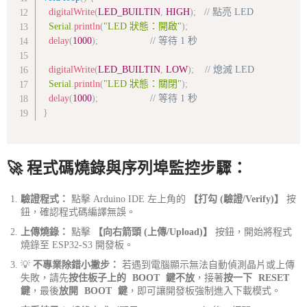
digitalWrite
(
LED_BUILTIN
,
HIGH
)
;
// 點亮 LED
Serial
.
println
(
"LED 狀態：開啟"
)
;
delay
(
1000
)
;
// 等待 1 秒
digitalWrite
(
LED_BUILTIN
,
LOW
)
;
// 熄滅 LED
Serial
.
println
(
"LED 狀態：關閉"
)
;
delay
(
1000
)
;
// 等待 1 秒
}
🚀 程式碼燒錄與序列埠監控步驟：
驗證程式：
點擊 Arduino IDE 左上角的
【打勾 (驗證/Verify)】
按
鈕，確認程式碼編譯無誤。
上傳燒錄：
點擊
【向右箭頭 (上傳/Upload)】
按鈕，開始將程式
燒錄至 ESP32-S3 開發板。
💡
不專業除錯小撇步：
若遇到電腦顯示無法自動偵測晶片或上傳
失敗，請先
按住板子上的
BOOT
鍵不放
，接著
按一下
RESET
鍵
，最後
放開
BOOT
鍵
，即可讓開發板強制進入下載模式。